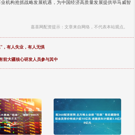
事业机构抢抓战略发展机遇，为中国经济高质量发展提供毕马威智
嘉喜网配资提示：文章来自网络，不代表本站观点。
飙”，有人失业，有人无惧
：有前大疆核心研发人员参与其中