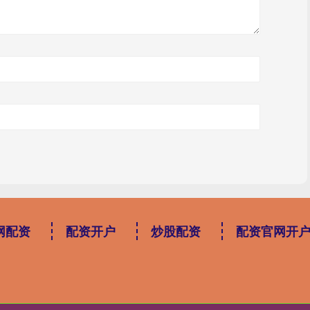
网配资
配资开户
炒股配资
配资官网开