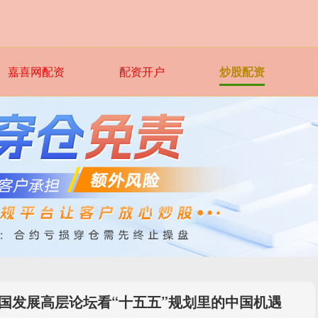
嘉喜网配资
配资开户
炒股配资
国发展高层论坛看“十五五”规划里的中国机遇