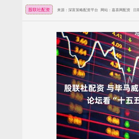
股联社配资
来源：深富策略配资平台
网站：嘉喜网配资
日期