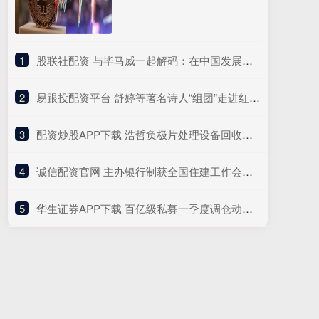
1
​股联社配资 与毕马威一起解码：在中国发展高层论坛看“十五五”规划里的中国机遇
2
​易跟投配资平台 舒婷等著名诗人“组团”走进红旗渠
3
​配资炒股APP下载 浩哲负极片处理设备回收价值验证：数据见证 “废料” 的逆袭
4
​诚信配资官网 主办银行制获全国住建工作会议力推 望成房地产新模式三大基础制度之一
5
​华生证券APP下载 百亿级私募一季度调仓动作曝光：积极加码科技 认准AI产业链