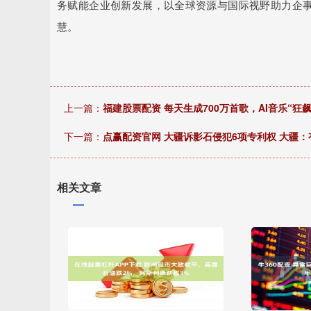
务赋能企业创新发展，以全球资源与国际视野助力企
慧。
上一篇：
福建股票配资 每天生成700万首歌，AI音乐“狂
下一篇：
点赢配资官网 大疆诉影石侵犯6项专利权 大疆
相关文章