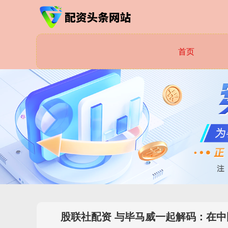
首页
股联社配资 与毕马威一起解码：在中