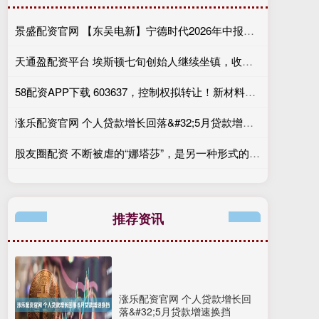
景盛配资官网 【东吴电新】宁德时代2026年中报点评：出货高增业绩稳健，回购彰显龙头信心
天通盈配资平台 埃斯顿七旬创始人继续坐镇，收购酷卓到底为了里子还是面子？
58配资APP下载 603637，控制权拟转让！新材料巨头实控人或入主
涨乐配资官网 个人贷款增长回落&#32;5月贷款增速换挡
股友圈配资 不断被虐的“娜塔莎”，是另一种形式的网络烂梗 | 封面评论
推荐资讯
涨乐配资官网 个人贷款增长回
落&#32;5月贷款增速换挡