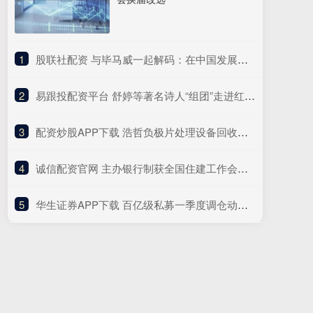
1
​股联社配资 与毕马威一起解码：在中国发展高层论坛看“十五五”规划里的中国机遇
2
​易跟投配资平台 舒婷等著名诗人“组团”走进红旗渠
3
​配资炒股APP下载 浩哲负极片处理设备回收价值验证：数据见证 “废料” 的逆袭
4
​诚信配资官网 主办银行制获全国住建工作会议力推 望成房地产新模式三大基础制度之一
5
​华生证券APP下载 百亿级私募一季度调仓动作曝光：积极加码科技 认准AI产业链