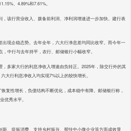
.15%、4.89%和7.61%。
，该行营业收入、拨备前利润、净利润增速进一步加快。建行表
。
出现企稳态势。去年全年，六大行净息差均同比收窄。而今年一
基点，中行与去年持平，农行、邮储银行小幅收窄。
多家大行的利息净收入增速由负转正。2025年，除交行外的其
度，六大行利息净收入均实现7%以上的较快增长。
了恢复性增长，负债结构不断优化，成本稳中有降。邮储银行称，
行业优秀水平。
新、提振消费、支持乡村振兴、帮扶中小微企业等方面成效显