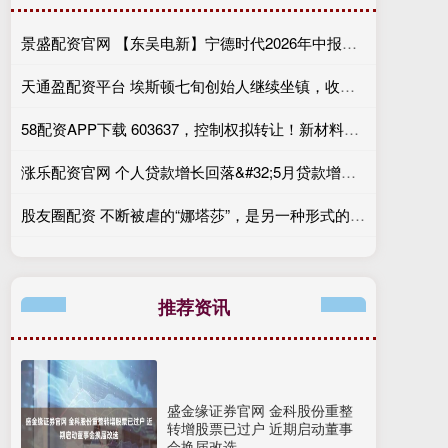
景盛配资官网 【东吴电新】宁德时代2026年中报点评：出货高增业绩稳健，回购彰显龙头信心
天通盈配资平台 埃斯顿七旬创始人继续坐镇，收购酷卓到底为了里子还是面子？
58配资APP下载 603637，控制权拟转让！新材料巨头实控人或入主
涨乐配资官网 个人贷款增长回落&#32;5月贷款增速换挡
股友圈配资 不断被虐的“娜塔莎”，是另一种形式的网络烂梗 | 封面评论
推荐资讯
盛金缘证券官网 金科股份重整
转增股票已过户 近期启动董事
会换届改选