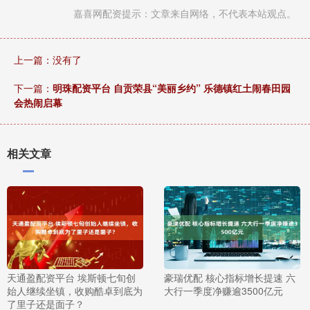
嘉喜网配资提示：文章来自网络，不代表本站观点。
上一篇：没有了
下一篇：
明珠配资平台 自贡荣县“美丽乡约” 乐德镇红土闹春田园
会热闹启幕
相关文章
天通盈配资平台 埃斯顿七旬创
豪瑞优配 核心指标增长提速 六
始人继续坐镇，收购酷卓到底为
大行一季度净赚逾3500亿元
了里子还是面子？