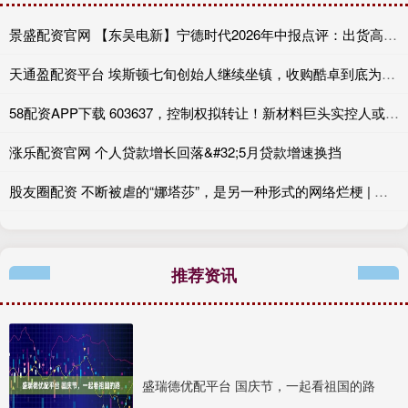
景盛配资官网 【东吴电新】宁德时代2026年中报点评：出货高增业绩稳健，回购彰显龙头信心
天通盈配资平台 埃斯顿七旬创始人继续坐镇，收购酷卓到底为了里子还是面子？
58配资APP下载 603637，控制权拟转让！新材料巨头实控人或入主
涨乐配资官网 个人贷款增长回落&#32;5月贷款增速换挡
股友圈配资 不断被虐的“娜塔莎”，是另一种形式的网络烂梗 | 封面评论
推荐资讯
盛瑞德优配平台 国庆节，一起看祖国的路