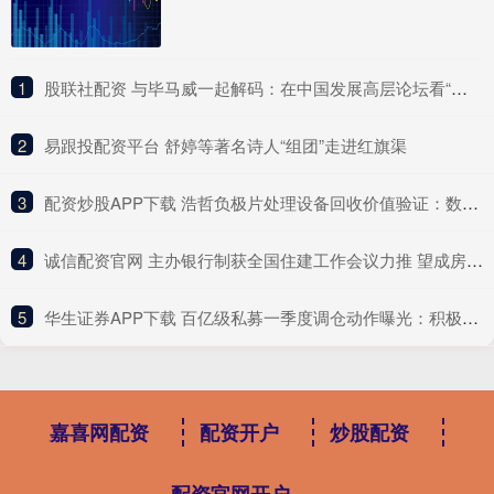
1
​股联社配资 与毕马威一起解码：在中国发展高层论坛看“十五五”规划里的中国机遇
2
​易跟投配资平台 舒婷等著名诗人“组团”走进红旗渠
3
​配资炒股APP下载 浩哲负极片处理设备回收价值验证：数据见证 “废料” 的逆袭
4
​诚信配资官网 主办银行制获全国住建工作会议力推 望成房地产新模式三大基础制度之一
5
​华生证券APP下载 百亿级私募一季度调仓动作曝光：积极加码科技 认准AI产业链
嘉喜网配资
配资开户
炒股配资
配资官网开户