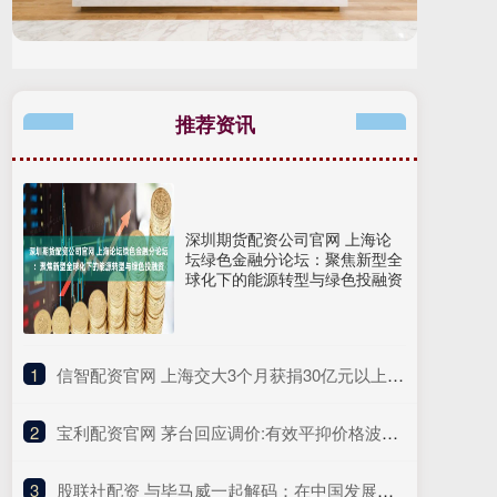
推荐资讯
深圳期货配资公司官网 上海论
坛绿色金融分论坛：聚焦新型全
球化下的能源转型与绿色投融资
1
​信智配资官网 上海交大3个月获捐30亿元以上，其中宁德时代刷新最大单笔捐赠纪录
2
​宝利配资官网 茅台回应调价:有效平抑价格波动，防止价格炒作
3
​股联社配资 与毕马威一起解码：在中国发展高层论坛看“十五五”规划里的中国机遇