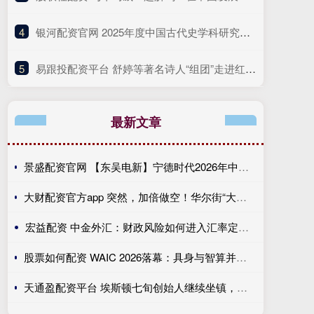
4
​银河配资官网 2025年度中国古代史学科研究十大热点发布
5
​易跟投配资平台 舒婷等著名诗人“组团”走进红旗渠
最新文章
景盛配资官网 【东吴电新】宁德时代2026年中报点评：出货高增业绩稳健，回购彰显龙头信心
大财配资官方app 突然，加倍做空！华尔街“大空头”，再出手！AI“狼来了”，这次是真的吗？
宏益配资 中金外汇：财政风险如何进入汇率定价？
股票如何配资 WAIC 2026落幕：具身与智算并列核心 机器人精度达0.2μm级
天通盈配资平台 埃斯顿七旬创始人继续坐镇，收购酷卓到底为了里子还是面子？