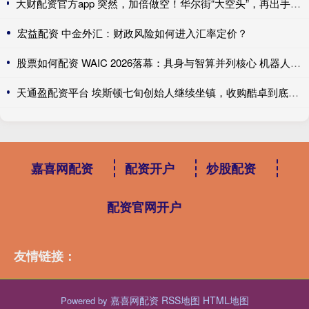
大财配资官方app 突然，加倍做空！华尔街“大空头”，再出手！AI“狼来了”，这次是真的吗？
宏益配资 中金外汇：财政风险如何进入汇率定价？
股票如何配资 WAIC 2026落幕：具身与智算并列核心 机器人精度达0.2μm级
天通盈配资平台 埃斯顿七旬创始人继续坐镇，收购酷卓到底为了里子还是面子？
嘉喜网配资
配资开户
炒股配资
配资官网开户
友情链接：
嘉喜网配资
RSS地图
HTML地图
Powered by