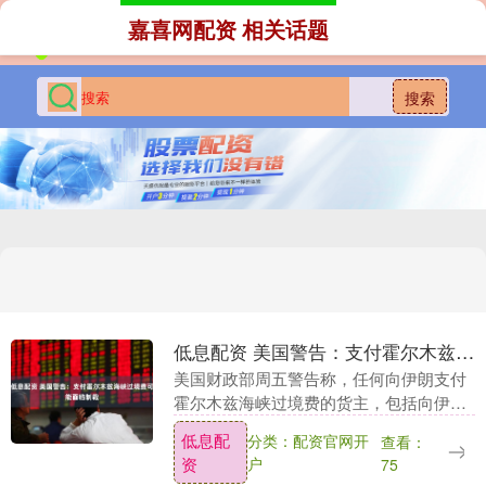
嘉喜网配资 相关话题
搜索
低息配资 美国警告：支付霍尔木兹海峡过境费可能面临制裁
美国财政部周五警告称，任何向伊朗支付
霍尔木兹海峡过境费的货主，包括向伊朗
红新月会等组织提供慈善捐款的，都可能
低息配
分类：配资官网开
查看：
面临惩罚性制裁。OFAC表示，相关要求
资
户
75
可能包含多种支....