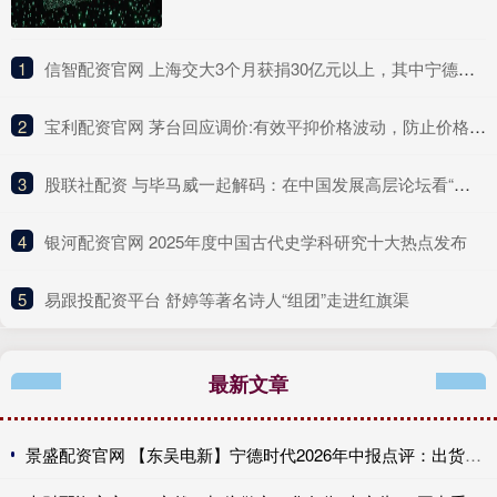
1
​信智配资官网 上海交大3个月获捐30亿元以上，其中宁德时代刷新最大单笔捐赠纪录
2
​宝利配资官网 茅台回应调价:有效平抑价格波动，防止价格炒作
3
​股联社配资 与毕马威一起解码：在中国发展高层论坛看“十五五”规划里的中国机遇
4
​银河配资官网 2025年度中国古代史学科研究十大热点发布
5
​易跟投配资平台 舒婷等著名诗人“组团”走进红旗渠
最新文章
景盛配资官网 【东吴电新】宁德时代2026年中报点评：出货高增业绩稳健，回购彰显龙头信心